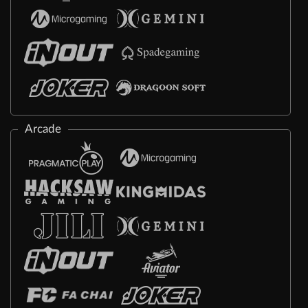
Arcade