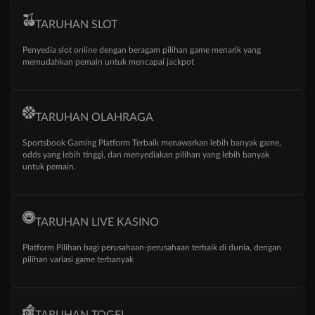
TARUHAN SLOT
Penyedia slot online dengan beragam pilihan game menarik yang
memudahkan pemain untuk mencapai jackpot
TARUHAN OLAHRAGA
Sportsbook Gaming Platform Terbaik menawarkan lebih banyak game,
odds yang lebih tinggi, dan menyediakan pilihan yang lebih banyak
untuk pemain.
TARUHAN LIVE KASINO
Platform Pilihan bagi perusahaan-perusahaan terbaik di dunia, dengan
pilihan variasi game terbanyak