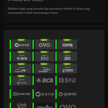
TARUHAN TOGEL
Platform togel yang menarik dari perusahan terbaik di dunia yang
menawarkan hadiah kemenangan besar