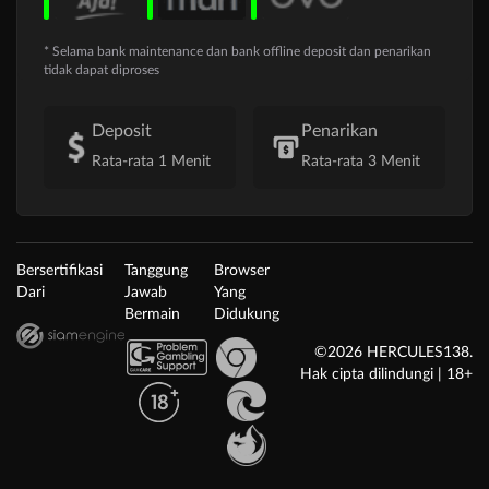
* Selama bank maintenance dan bank offline deposit dan penarikan
tidak dapat diproses
Deposit
Penarikan
Rata-rata 1 Menit
Rata-rata 3 Menit
Bersertifikasi
Tanggung
Browser
Dari
Jawab
Yang
Bermain
Didukung
©2026 HERCULES138.
Hak cipta dilindungi | 18+