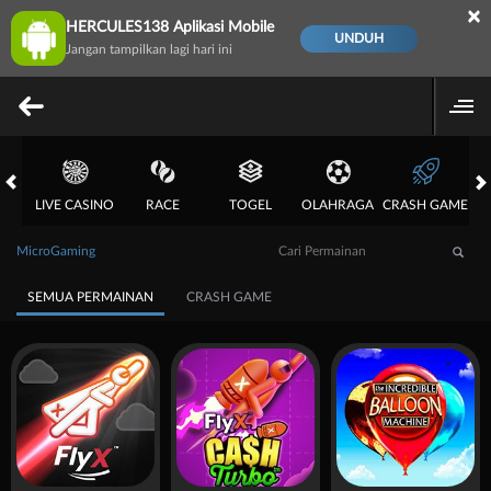
×
HERCULES138 Aplikasi Mobile
UNDUH
Jangan tampilkan lagi hari ini
S
LIVE CASINO
RACE
TOGEL
OLAHRAGA
CRASH GAME
MicroGaming
SEMUA PERMAINAN
CRASH GAME